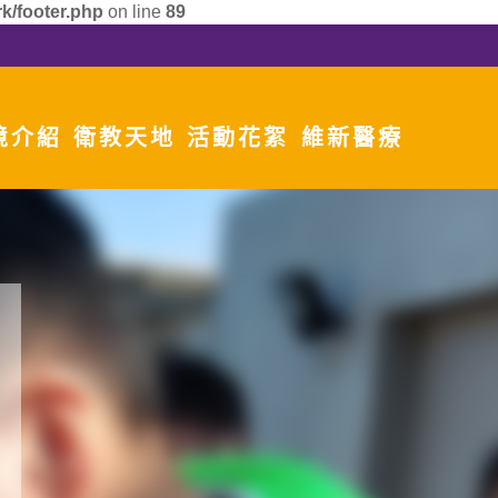
k/footer.php
on line
89
境介紹
衛教天地
活動花絮
維新醫療