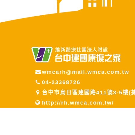
wmcarh@mail.wmca.com.tw
04-23368726
台中市烏日區建國路411號3-5樓(
http://rh.wmca.com.tw/