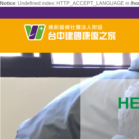
Notice
: Undefined index: HTTP_ACCEPT_LANGUAGE in
/ho
HE