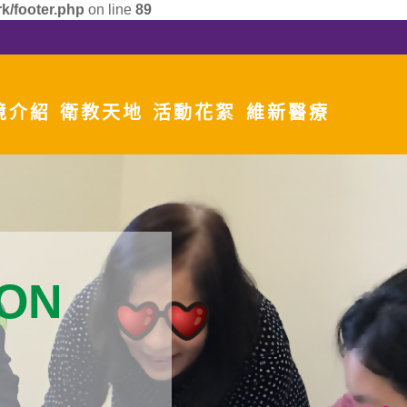
k/footer.php
on line
89
境介紹
衛教天地
活動花絮
維新醫療
ION