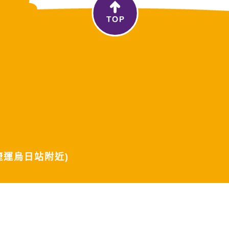
捷運烏日站附近)