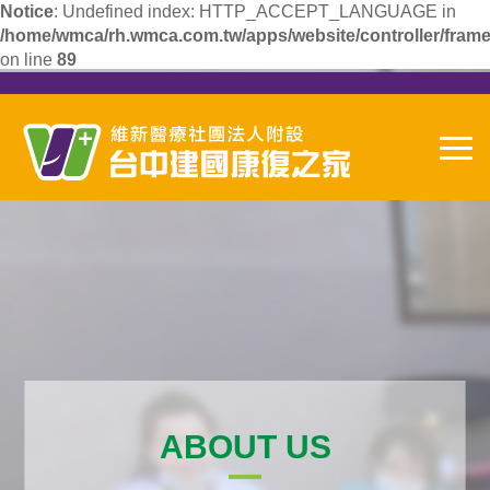
Notice
: Undefined index: HTTP_ACCEPT_LANGUAGE in
/home/wmca/rh.wmca.com.tw/apps/website/controller/frame
on line
89
ABOUT US