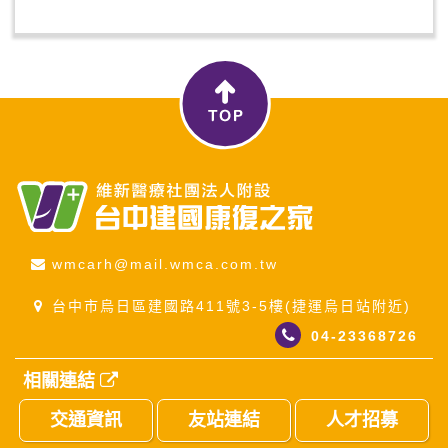
wmcarh@mail.wmca.com.tw
台中市烏日區建國路411號3-5樓(捷運烏日站附近)
04-23368726
相關連結
交通資訊
友站連結
人才招募