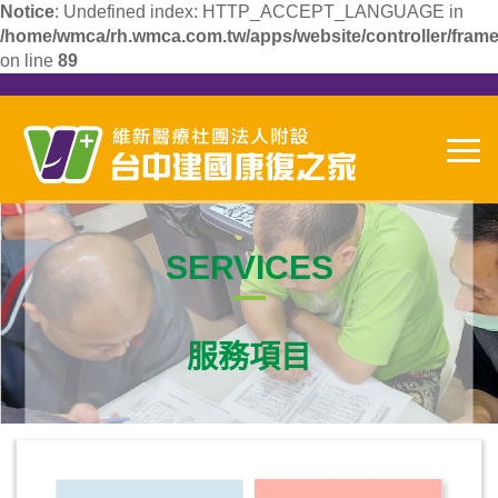
Notice
: Undefined index: HTTP_ACCEPT_LANGUAGE in
/home/wmca/rh.wmca.com.tw/apps/website/controller/frame
on line
89
SERVICES
服務項目